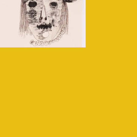
amillo
aravicini