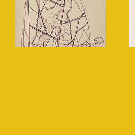
Nathalie Bissig
Caroline
C
Sury
P