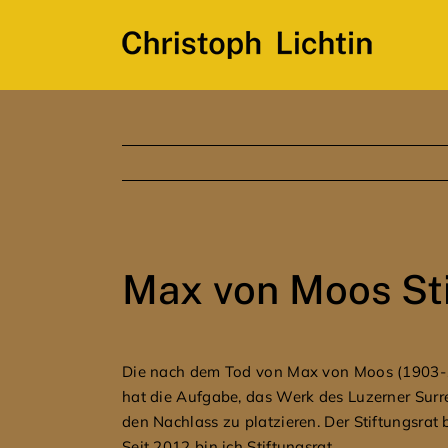
Skip
to
content
Max von Moos St
Die nach dem Tod von Max von Moos (1903-1
hat die Aufgabe, das Werk des Luzerner Surr
den Nachlass zu platzieren. Der Stiftungsrat 
Seit 2012 bin ich Stiftungsrat.